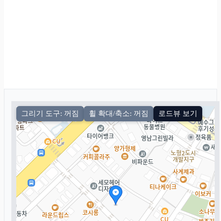
그리기 도구: 꺼짐
휠 확대/축소: 꺼짐
로드뷰 보기