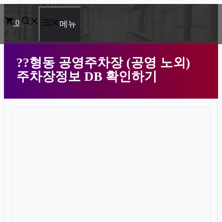
컨
0
텐
메뉴
츠
로
??형동 공영주차장 (공영 노외)
건
주차장정보 DB 확인하기
너
뛰
기