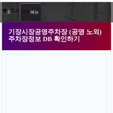
컨
0
텐
메뉴
츠
로
기장시장공영주차장 (공영 노외)
건
주차장정보 DB 확인하기
너
뛰
기