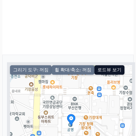
그리기 도구: 꺼짐
휠 확대/축소: 꺼짐
로드뷰 보기