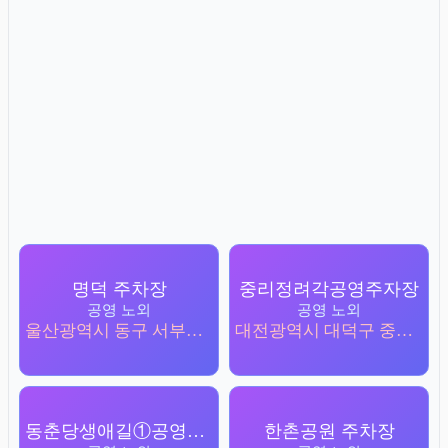
명덕 주차장
중리정려각공영주자장
공영 노외
공영 노외
울산광역시 동구 서부동 238
대전광역시 대덕구 중리동 498-2
동춘당생애길①공영주차장
한촌공원 주차장