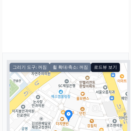
그리기 도구: 꺼짐
휠 확대/축소: 꺼짐
로드뷰 보기