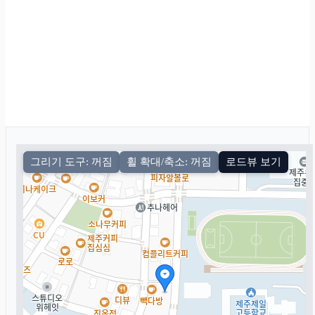
그리기 도구: 꺼짐
휠 확대/축소: 꺼짐
로드뷰 보기