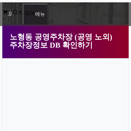
컨
0
텐
메뉴
츠
로
노형동 공영주차장 (공영 노외)
건
주차장정보 DB 확인하기
너
뛰
기