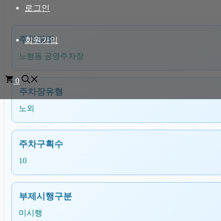
로그인
주차장명
회원가입
노형동 공영주차장
0
주차장유형
노외
주차구획수
10
부제시행구분
미시행