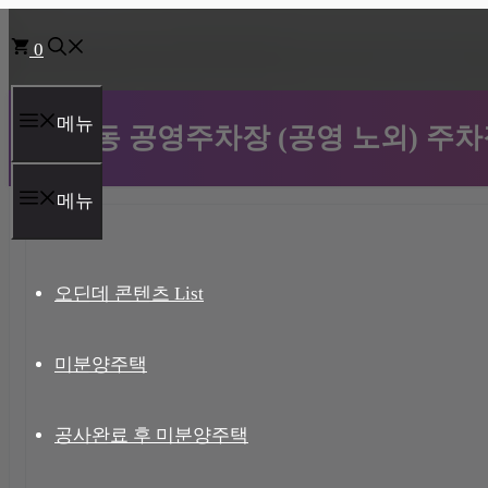
컨
0
텐
츠
로
메뉴
노형동 공영주차장 (공영 노외) 주차
건
너
메뉴
뛰
기
오딘데 콘텐츠 List
미분양주택
공사완료 후 미분양주택