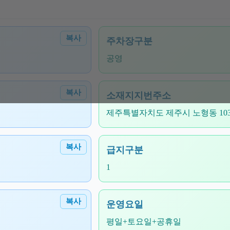
복사
주차장구분
공영
복사
소재지지번주소
제주특별자치도 제주시 노형동 1039
복사
급지구분
1
복사
운영요일
평일+토요일+공휴일