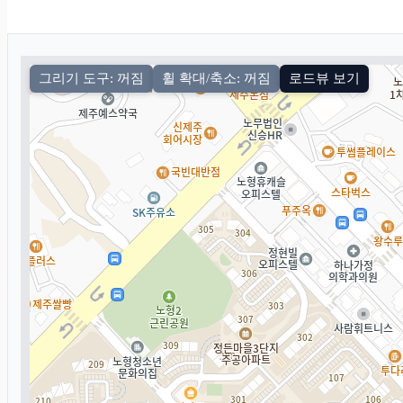
그리기 도구: 꺼짐
휠 확대/축소: 꺼짐
로드뷰 보기