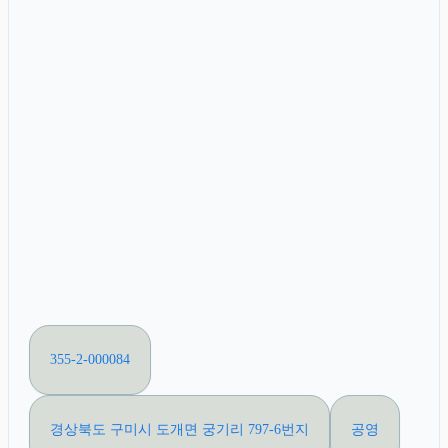
355-2-000084
경상북도 구미시 도개면 궁기리 797-6번지
공영