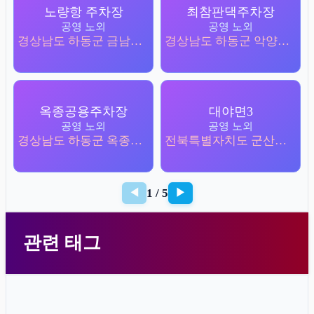
노량항 주차장
최참판댁주차장
공영 노외
공영 노외
경상남도 하동군 금남면 노량리 822-3
경상남도 하동군 악양면 평사리 378-9
옥종공용주차장
대야면3
공영 노외
공영 노외
경상남도 하동군 옥종면 청룡리 245-6
전북특별자치도 군산시 대야면 산월리 476-5
1 / 5
◀
▶
관련 태그