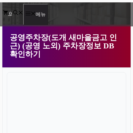
컨
0
텐
메뉴
츠
로
공영주차장(도개 새마을금고 인
건
근) (공영 노외) 주차장정보 DB
너
확인하기
뛰
기