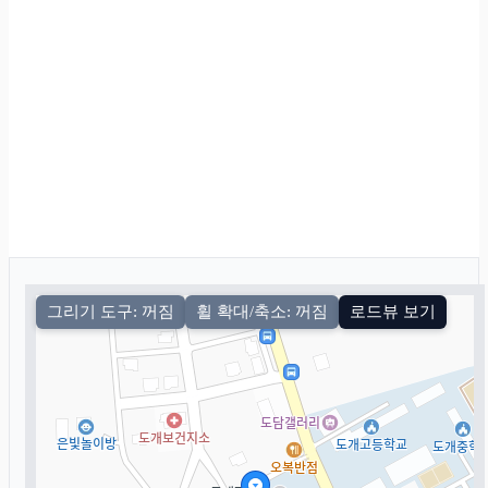
그리기 도구: 꺼짐
휠 확대/축소: 꺼짐
로드뷰 보기