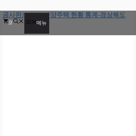
공사완료 후 미분양주택 현황 통계-경상북도
컨
0
텐
메뉴
츠
로
건
너
뛰
기